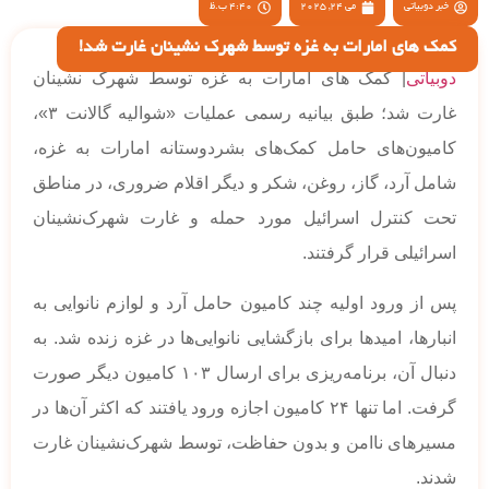
خبر دوبیاتی
می 24, 2025
4:40 ب.ظ
کمک های امارات به غزه توسط شهرک نشینان غارت شد!
دوبیاتی
| کمک های امارات به غزه توسط شهرک نشینان
غارت شد؛ طبق بیانیه رسمی عملیات «شوالیه گالانت ۳»،
کامیون‌های حامل کمک‌های بشردوستانه امارات به غزه،
شامل آرد، گاز، روغن، شکر و دیگر اقلام ضروری، در مناطق
تحت کنترل اسرائیل مورد حمله و غارت شهرک‌نشینان
اسرائیلی قرار گرفتند.
پس از ورود اولیه چند کامیون حامل آرد و لوازم نانوایی به
انبارها، امیدها برای بازگشایی نانوایی‌ها در غزه زنده شد. به
دنبال آن، برنامه‌ریزی برای ارسال ۱۰۳ کامیون دیگر صورت
گرفت. اما تنها ۲۴ کامیون اجازه ورود یافتند که اکثر آن‌ها در
مسیرهای ناامن و بدون حفاظت، توسط شهرک‌نشینان غارت
شدند.