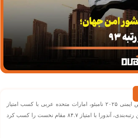
| امارات دومین کشور امن جهان؛ بر اساس شاخص ایمنی ۲۰۲۵ نامبئو، امارات متحده عربی با کسب امتیاز
۸۴.۵ در جایگاه دومین کشور امن جهان قرار گرفت. در این رتبه‌بندی، آندورا با امتیاز ۸۴.۷ مقام نخست را کسب کرد