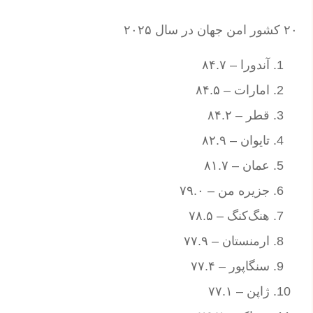
۲۰ کشور امن جهان در سال ۲۰۲۵
آندورا – ۸۴.۷
امارات – ۸۴.۵
قطر – ۸۴.۲
تایوان – ۸۲.۹
عمان – ۸۱.۷
جزیره من – ۷۹.۰
هنگ‌کنگ – ۷۸.۵
ارمنستان – ۷۷.۹
سنگاپور – ۷۷.۴
ژاپن – ۷۷.۱