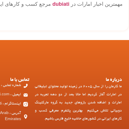
مهمترین اخبار امارات در
dubiati
مرجع کسب و کارهای ایرا
درباره ما
تماس با ما
شماره تماس : 97143449973+
ما کارمان را از سال 2005 در زمینه تولید محتوای تبلیغاتی
در امارات آغاز کردیم اما حالا بعد از دو دهه تجربه در
ایمیل : ad@dubiati.com
امارات و اضافه شدن بازوهای جدید به گروه مارکتینگ
اینستاگرام : dubiati
دوبیاتی تلاش می‌کنیم بهترین پلتفرم معرفی کسب و
آدرس :
کارهای ایرانی در کشورهای حاشیه خلیج فارس باشیم.
Emirates