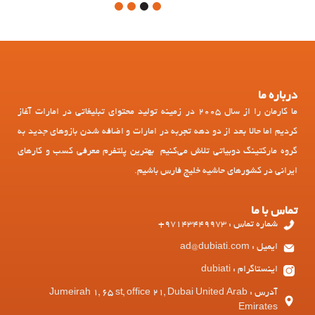
4
3
2
1
درباره ما
ما کارمان را از سال 2005 در زمینه تولید محتوای تبلیغاتی در امارات آغاز
کردیم اما حالا بعد از دو دهه تجربه در امارات و اضافه شدن بازوهای جدید به
گروه مارکتینگ دوبیاتی تلاش می‌کنیم بهترین پلتفرم معرفی کسب و کارهای
ایرانی در کشورهای حاشیه خلیج فارس باشیم.
تماس با ما
شماره تماس : 97143449973+
ایمیل : ad@dubiati.com
اینستاگرام : dubiati
آدرس : Jumeirah 1, 65 st, office 21, Dubai United Arab
Emirates