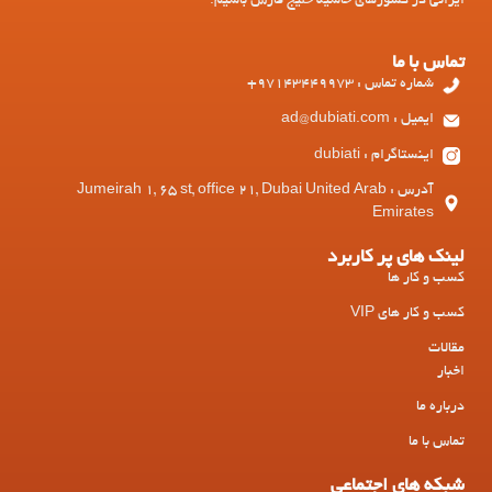
ایرانی در کشورهای حاشیه خلیج فارس باشیم.
تماس با ما
شماره تماس : 97143449973+
ایمیل : ad@dubiati.com
اینستاگرام : dubiati
آدرس : Jumeirah 1, 65 st, office 21, Dubai United Arab
Emirates
لینک های پر کاربرد
کسب و کار ها
کسب و کار های VIP
مقالات
اخبار
درباره ما
تماس با ما
شبکه های اجتماعی