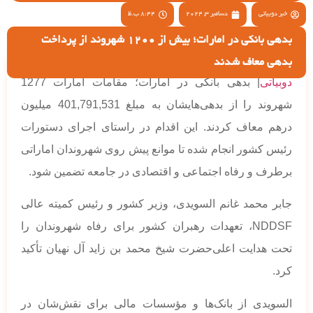
خبر دوبیاتی
دسامبر 3, 2024
8:44 ب.ظ
بدهی بانکی در امارات؛ بیش از 1200 شهروند از پرداخت
بدهی معاف شدند
دوبیاتی
| بدهی بانکی در امارات؛ مقامات امارات 1277
شهروند را از بدهی‌هایشان به مبلغ 401,791,531 میلیون
درهم معاف کردند. این اقدام در راستای اجرای دستورات
رئیس کشور انجام شده تا موانع پیش روی شهروندان اماراتی
برطرف و رفاه اجتماعی و اقتصادی در جامعه تضمین شود.
جابر محمد غانم السویدی، وزیر کشور و رئیس کمیته عالی
NDDSF، تعهدات رهبران کشور برای رفاه شهروندان را
تحت هدایت اعلی‌حضرت شیخ محمد بن زاید آل نهیان تأکید
کرد.
السویدی از بانک‌ها و مؤسسات مالی برای نقش‌شان در