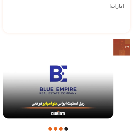
امارات!
4
3
2
1