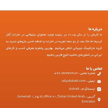
درباره ما
ما کارمان را از سال 2005 در زمینه تولید محتوای تبلیغاتی در امارات آغاز
کردیم اما حالا بعد از دو دهه تجربه در امارات و اضافه شدن بازوهای جدید به
گروه مارکتینگ دوبیاتی تلاش می‌کنیم بهترین پلتفرم معرفی کسب و کارهای
ایرانی در کشورهای حاشیه خلیج فارس باشیم.
تماس با ما
شماره تماس : 97143449973+
ایمیل : ad@dubiati.com
اینستاگرام : dubiati
آدرس : Jumeirah 1, 65 st, office 21, Dubai United Arab
Emirates