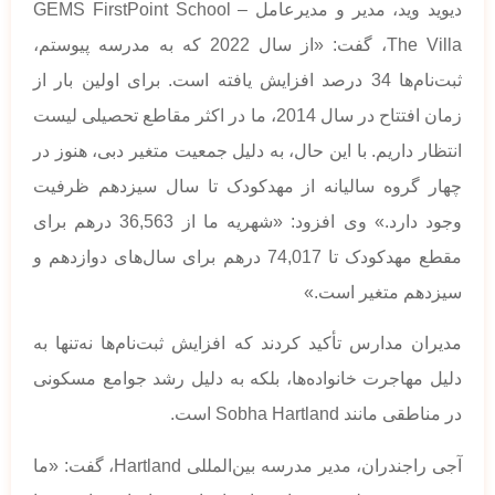
دیوید وید، مدیر و مدیرعامل GEMS FirstPoint School –
The Villa، گفت: «از سال 2022 که به مدرسه پیوستم،
ثبت‌نام‌ها 34 درصد افزایش یافته است. برای اولین بار از
زمان افتتاح در سال 2014، ما در اکثر مقاطع تحصیلی لیست
انتظار داریم. با این حال، به دلیل جمعیت متغیر دبی، هنوز در
چهار گروه سالیانه از مهدکودک تا سال سیزدهم ظرفیت
وجود دارد.» وی افزود: «شهریه ما از 36,563 درهم برای
مقطع مهدکودک تا 74,017 درهم برای سال‌های دوازدهم و
سیزدهم متغیر است.»
مدیران مدارس تأکید کردند که افزایش ثبت‌نام‌ها نه‌تنها به
دلیل مهاجرت خانواده‌ها، بلکه به دلیل رشد جوامع مسکونی
در مناطقی مانند Sobha Hartland است.
آجی راجندران، مدیر مدرسه بین‌المللی Hartland، گفت: «ما