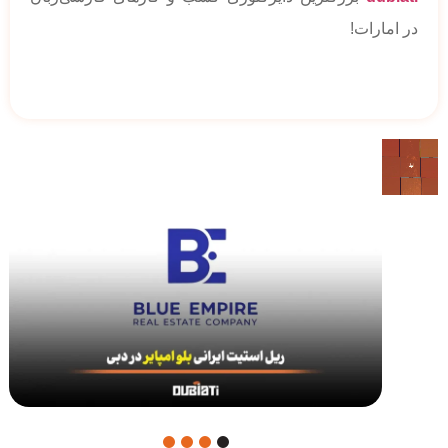
در امارات!
4
3
2
1