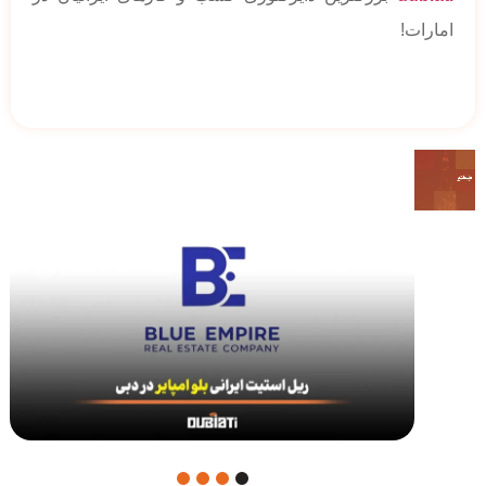
امارات!
4
3
2
1