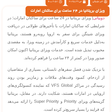
خبر دوبیاتی
می 29, 2025
2:57 ب.ظ
ویزای بریتانیا در 24 ساعت برای ساکنان امارات
دوبیاتی
| ویزای بریتانیا در 24 ساعت برای ساکنان امارات؛ در
شرایطی که ساکنان امارات با تأخیرهای طولانی در دریافت
ویزای شینگن برای سفر به اروپا روبه‌رو هستند، بریتانیا
به‌دلیل خدمات سریع و کارآمدش در زمینه ویزا، به مقصدی
محبوب تبدیل شده است. خدمات ویزای بریتانیا اکنون امکان
صدور ویزا در کمتر از ۲۴ ساعت را فراهم کرده‌اند.
با نزدیک شدن فصل سفرهای تابستانی، بسیاری از متقاضیان
از ازدحام، کمبود وقت‌های ملاقات و زمان‌بر بودن روند
رسیدگی در مراکز VFS Global که نماینده کنسولگری‌های
اروپایی در امارات هستند، شکایت دارند. در مقابل، بریتانیا
گزینه‌های ویزای Priority و Super Priority را ارائه می‌دهد
که فرایند را بسیار سریع‌تر کرده است.