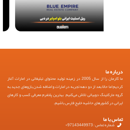
درباره ما
ما کارمان را از سال 2005 در زمینه تولید محتوای تبلیغاتی در امارات آغاز
کردیم اما حالا بعد از دو دهه تجربه در امارات و اضافه شدن بازوهای جدید به
گروه مارکتینگ دوبیاتی تلاش می‌کنیم بهترین پلتفرم معرفی کسب و کارهای
ایرانی در کشورهای حاشیه خلیج فارس باشیم.
تماس با ما
شماره تماس : 97143449973+