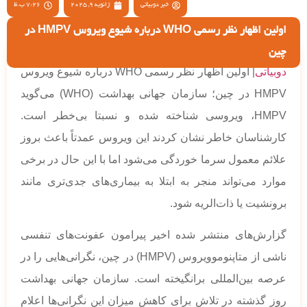
خبر دوبیاتی
ژانویه 9, 2025
7:26 ب.ظ
اولین اظهار نظر رسمی WHO درباره شیوع ویروس HMPV در
چین
دوبیاتی
| اولین اظهار نظر رسمی WHO درباره شیوع ویروس
HMPV در چین؛ سازمان جهانی بهداشت (WHO) می‌گوید
HMPV، ویروسی شناخته شده و نسبتا بی‌خطر است.
کارشناسان خاطر نشان کردند این ویروس عمدتاً باعث بروز
علائم معمول سرما خوردگی می‌شود اما با این حال در برخی
موارد می‌تواند منجر به ابتلا به بیماری‌های جدی‌تری مانند
برونشیت یا ذات‌الریه شود.
گزارش‌های منتشر شده اخیر پیرامون عفونت‌های تنفسی
ناشی از متاپنوموویروس (HMPV) در چین، نگرانی‌هایی را در
عرصه بین‌المللی برانگیخته است. سازمان جهانی بهداشت
روز گذشته در تلاش برای کاهش میزان این نگرانی‌ها اعلام