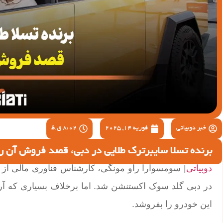
خبر دوبیاتی
فوریه 14, 2025
8:02 ق.ظ
برنده تسلا سایبرترک طلایی در دبی، قصد فروش آن را
دوبیاتی
| سومسوارا راو مونگی، کارشناس فناوری مالی از ه
در دبی گلد سوک اکستنشن شد. اما برخلاف بسیاری که آر
این خودرو را بفروشد.