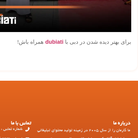
برای بهتر دیده شدن در دبی با
dubiati
همراه باش!
درباره ما
تماس با ما
شماره تماس : 97143449973+
ما کارمان را از سال 2005 در زمینه تولید محتوای تبلیغاتی