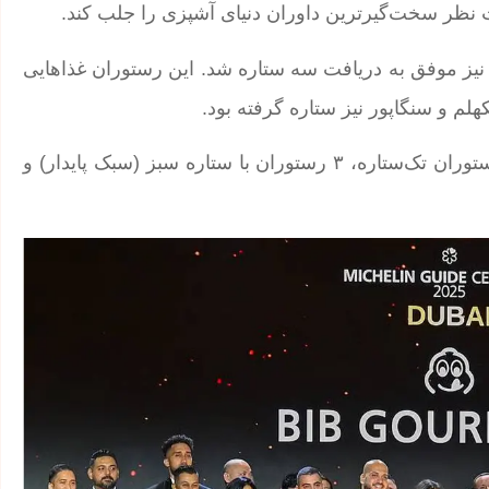
 نظر سخت‌گیرترین داوران دنیای آشپزی را جلب کند.
ر کنار آن، رستوران تازه‌تأسیس FZN by Björn Frantzén نیز موفق به دریافت سه ستاره شد. این رستوران غذاهایی
کهلم و سنگاپور نیز ستاره گرفته بود.
در مجموع، دبی اکنون خانه ۵ رستوران با دو ستاره، ۱۴ رستوران تک‌ستاره، ۳ رستوران با ستاره سبز (سبک پایدار) و