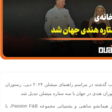
| اولین رستوران سه ستاره هندی جهان در دبی؛ شب گذشته در مراسم راهنمای میشلن ۲۰۲۴ دبی، رستوران
این رستوران که در دبی تأسیس شده، با هدایت سرآشپز هیمانشو ساهنی و پشتیبانی مجموعه Passion F&B، با