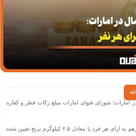
 در امارات؛ شورای فتوای امارات مبلغ زکات فطر و کفاره
بر اساس اعلام این شورا، میزان زکات فطر امسال ۲۵ درهم به ازای هر فرد یا معادل ۲.۵ کیلوگرم برنج تعیین شده