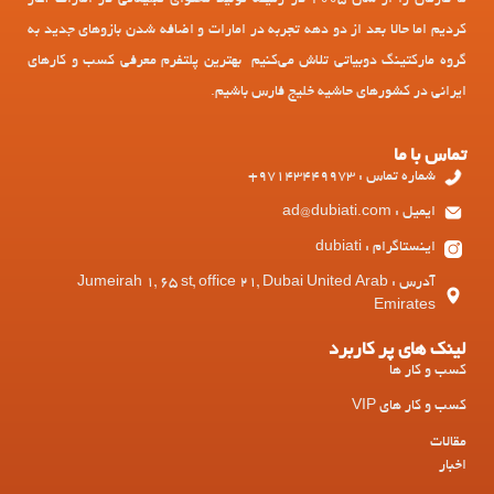
ما کارمان را از سال 2005 در زمینه تولید محتوای تبلیغاتی در امارات آغاز
کردیم اما حالا بعد از دو دهه تجربه در امارات و اضافه شدن بازوهای جدید به
گروه مارکتینگ دوبیاتی تلاش می‌کنیم بهترین پلتفرم معرفی کسب و کارهای
ایرانی در کشورهای حاشیه خلیج فارس باشیم.
تماس با ما
شماره تماس : 97143449973+
ایمیل : ad@dubiati.com
اینستاگرام : dubiati
آدرس : Jumeirah 1, 65 st, office 21, Dubai United Arab
Emirates
لینک های پر کاربرد
کسب و کار ها
کسب و کار های VIP
مقالات
اخبار