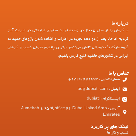
درباره ما
ما کارمان را از سال 2005 در زمینه تولید محتوای تبلیغاتی در امارات آغاز
کردیم اما حالا بعد از دو دهه تجربه در امارات و اضافه شدن بازوهای جدید به
گروه مارکتینگ دوبیاتی تلاش می‌کنیم بهترین پلتفرم معرفی کسب و کارهای
ایرانی در کشورهای حاشیه خلیج فارس باشیم.
تماس با ما
شماره تماس : 97143449973+
ایمیل : ad@dubiati.com
اینستاگرام : dubiati
آدرس : Jumeirah 1, 65 st, office 21, Dubai United Arab
Emirates
لینک های پر کاربرد
کسب و کار ها