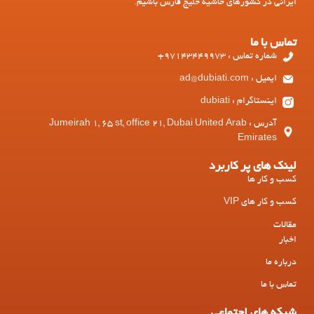
ایرانی در کشورهای حاشیه خلیج فارس باشیم.
تماس با ما
شماره تماس : 97143449973+
ایمیل : ad@dubiati.com
اینستاگرام : dubiati
آدرس : Jumeirah 1, 65 st, office 21, Dubai United Arab
Emirates
لینک های پر کاربرد
کسب و کار ها
کسب و کار های VIP
مقالات
اخبار
درباره ما
تماس با ما
شبکه های اجتماعی