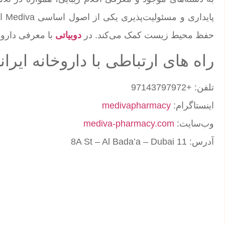
پای
حفظ محیط‌ زیست کمک می‌کند. در
دوبیاتی
با معرفی داروخانه Mediva همرا
راه های ارتباطی با داروخانه ایرانی Mediva در 
تلفن: +97143797972
اینستاگرام:
medivapharmacy
وب‌سایت:
mediva-pharmacy.com
آدرس: 11 8A St – Al Bada’a – Dubai