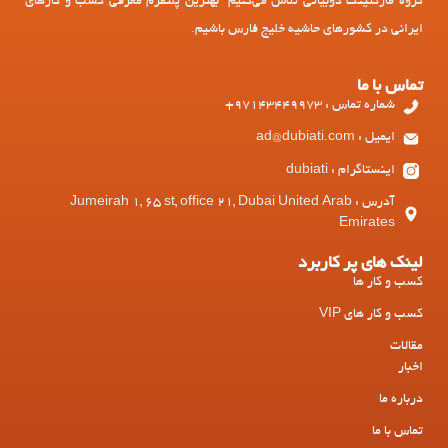
گروه مارکتینگ دوبیاتی تلاش می‌کنیم بهترین پلتفرم معرفی کسب و کارهای
ایرانی در کشورهای حاشیه خلیج فارس باشیم.
تماس با ما
شماره تماس : 97143449973+
ایمیل : ad@dubiati.com
اینستاگرام : dubiati
آدرس : Jumeirah 1, 65 st, office 21, Dubai United Arab
Emirates
لینک های پر کاربرد
کسب و کار ها
کسب و کار های VIP
مقالات
اخبار
درباره ما
تماس با ما