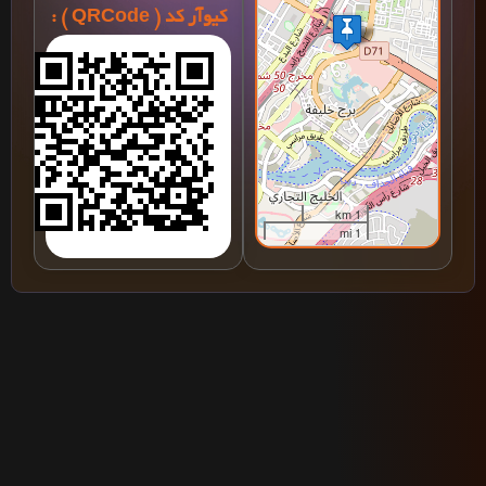
کیوآر کد ( QRCode ) :
1 km
1 mi