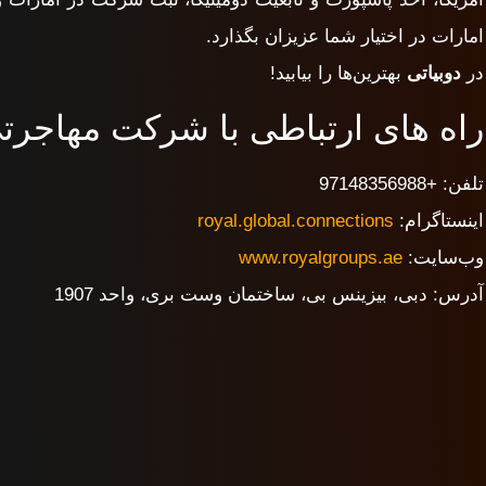
امارات در اختیار شما عزیزان بگذارد.
در
دوبیاتی
بهترین‌ها را بیابید!
راه های ارتباطی با شرکت مهاجرتی
تلفن: +97148356988
اینستاگرام:
royal.global.connections
وب‌سایت:
www.royalgroups.ae
آدرس: دبی، بیزینس بی، ساختمان وست بری، واحد 1907