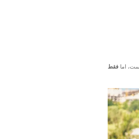
ست، اما
فقط