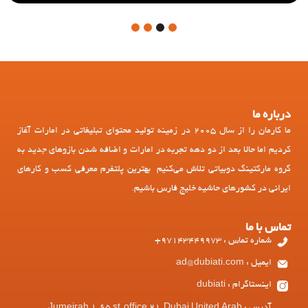
4
3
2
1
درباره ما
ما کارمان را از سال 2005 در زمینه تولید محتوای تبلیغاتی در امارات آغاز
کردیم اما حالا بعد از دو دهه تجربه در امارات و اضافه شدن بازوهای جدید به
گروه مارکتینگ دوبیاتی تلاش می‌کنیم بهترین پلتفرم معرفی کسب و کارهای
ایرانی در کشورهای حاشیه خلیج فارس باشیم.
تماس با ما
شماره تماس : 97143449973+
ایمیل : ad@dubiati.com
اینستاگرام : dubiati
آدرس : Jumeirah 1, 65 st, office 21, Dubai United Arab